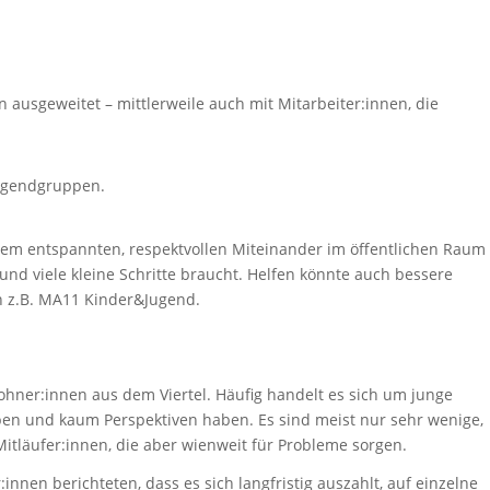
n ausgeweitet – mittlerweile auch mit Mitarbeiter:innen, die
Jugendgruppen.
einem entspannten, respektvollen Miteinander im öffentlichen Raum
und viele kleine Schritte braucht. Helfen könnte auch bessere
n z.B. MA11 Kinder&Jugend.
wohner:innen aus dem Viertel. Häufig handelt es sich um junge
ben und kaum Perspektiven haben. Es sind meist nur sehr wenige,
Mitläufer:innen, die aber wienweit für Probleme sorgen.
nnen berichteten, dass es sich langfristig auszahlt, auf einzelne