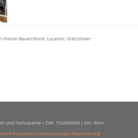
 Florian Bauernfeind. Location: Grätzlmixer
it und Partizipation Ⅰ ZVR: 1532403450 Ⅰ Sitz: Wien
ette
Ⅰ
Prozessbeschreibung
Ⅰ
Login/Registrierung