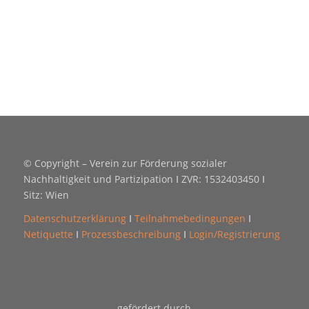
© Copyright – Verein zur Förderung sozialer
Nachhaltigkeit und Partizipation Ⅰ ZVR: 1532403450 Ⅰ
Sitz: Wien
Datenschutzerklärung
Ⅰ
Teilnahmebedingungen
Ⅰ
Netiquette
Ⅰ
Prozessbeschreibung
Ⅰ
Login/Registrierung
gefördert durch